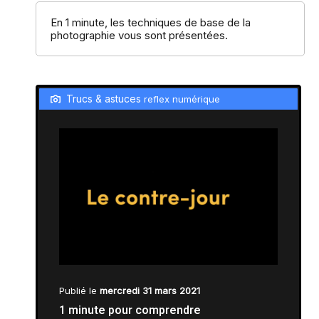
En 1 minute, les techniques de base de la
st
The 1
Sunday of the month enjoy free access to
photographie vous sont présentées.
the permanent exhibitions and a reduced rate for
temporary exhibitions.
Trucs & astuces
reflex numérique
Publié le
mercredi 31 mars 2021
1 minute pour comprendre