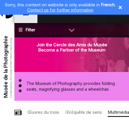
Sorry, this content on website is only available in
French
.
Contact us for further information
EN
Books related to the temporary exhibitions on sale
Filter
at the Museum store.
Musée de la Photographie
Quand ?
Contemporary Art Center of the French Community
Join the Cercle des Amis du Musée
Become a Partner of the Museum
st
Tout
3 sem.
3 mois
12 mois
Il y 1 ans
The 1
Sunday of the month enjoy free access to
the permanent exhibitions and a reduced rate for
temporary exhibitions.
Quoi ?
Tout
Reflex numérique
Mobile
The Museum of Photography provides folding
seats, magnifying glasses and a wheelchair.
Œuvres du mois
(En)quête de sens
Multimédi
Books related to the temporary exhibitions on sale
at the Museum store.