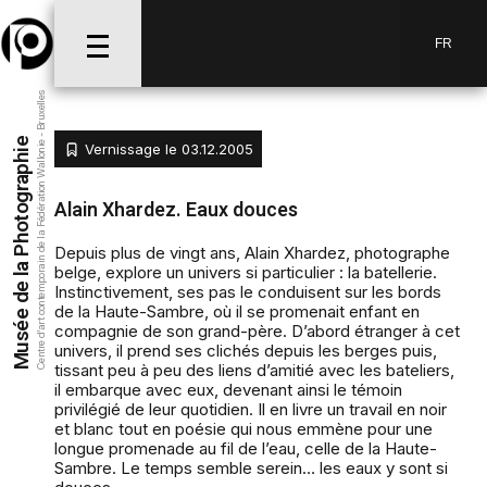
FR
Centre d’art contemporain de la Fédération Wallonie - Bruxelles
Musée de la Photographie
Vernissage le 03.12.2005
Alain Xhardez. Eaux douces
Depuis plus de vingt ans, Alain Xhardez, photographe
belge, explore un univers si particulier : la batellerie.
Instinctivement, ses pas le conduisent sur les bords
de la Haute-Sambre, où il se promenait enfant en
compagnie de son grand-père. D’abord étranger à cet
univers, il prend ses clichés depuis les berges puis,
tissant peu à peu des liens d’amitié avec les bateliers,
il embarque avec eux, devenant ainsi le témoin
privilégié de leur quotidien. Il en livre un travail en noir
et blanc tout en poésie qui nous emmène pour une
longue promenade au fil de l’eau, celle de la Haute-
Sambre. Le temps semble serein… les eaux y sont si