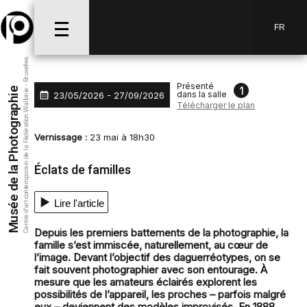
Aller au menu
Aller au contenu
Aller à la recherche
FR
Centre d’art contemporain de la Fédération Wallonie - Bruxelles
Présenté
1
Musée de la Photographie
dans la salle
23/05/2026 - 27/09/2026
Télécharger le plan
Vernissage :
23 mai à 18h30
Éclats de familles
Lire l'article
Depuis les premiers battements de la photographie, la
famille s’est immiscée, naturellement, au cœur de
l’image. Devant l’objectif des daguerréotypes, on se
fait souvent photographier avec son entourage. À
mesure que les amateurs éclairés explorent les
possibilités de l’appareil, les proches – parfois malgré
eux – deviennent des modèles improvisés. En 1888,