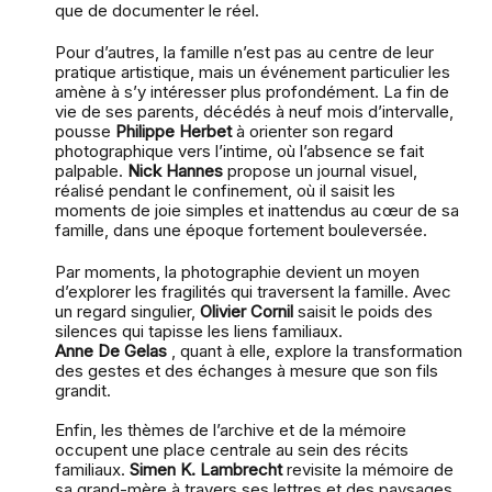
que de documenter le réel.
Pour d’autres, la famille n’est pas au centre de leur
pratique artistique, mais un événement particulier les
amène à s’y intéresser plus profondément. La fin de
vie de ses parents, décédés à neuf mois d’intervalle,
pousse
Philippe Herbet
à orienter son regard
photographique vers l’intime, où l’absence se fait
palpable.
Nick Hannes
propose un journal visuel,
réalisé pendant le confinement, où il saisit les
moments de joie simples et inattendus au cœur de sa
famille, dans une époque fortement bouleversée.
Par moments, la photographie devient un moyen
d’explorer les fragilités qui traversent la famille. Avec
un regard singulier,
Olivier Cornil
saisit le poids des
silences qui tapisse les liens familiaux.
Anne De Gelas
, quant à elle, explore la transformation
des gestes et des échanges à mesure que son fils
grandit.
Enfin, les thèmes de l’archive et de la mémoire
occupent une place centrale au sein des récits
familiaux.
Simen K. Lambrecht
revisite la mémoire de
sa grand-mère à travers ses lettres et des paysages