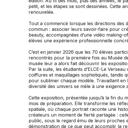
édition. Au fil des mois, puis des années, le par
petit, et les étapes se sont dessinées. Cette 
renouvelée.
Tout a commencé lorsque les directions des d
commun : associer leurs savoir-faire pour cré
beauty, accompagnées d’une vidéo making-of re
élèves une expérience professionnelle concrè
C’est en janvier 2026 que les 70 élèves partici
rencontrés pour la première fois au Musée de
musée leur a alors fait découvrir les expositi
Par la suite, les étudiants d’ELCE-Le Verseau 
coiffures et maquillages sophistiqués, tandis q
pour sublimer chaque modèle. Travaillant en b
diversité des univers se mêle à une exigence ar
Cette exposition, présentée jusqu’à la fin du m
mois de préparation. Elle transforme les réfl
spatiale, où chaque portrait raconte une histoi
créateurs un moment de fierté partagée : celle
public, sous le regard ému de leurs proches e
démonstration de ce que peut accomplir la r