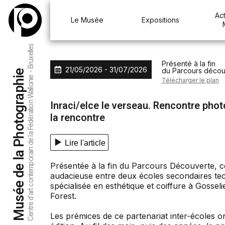
Aller au menu
Aller au contenu
Aller à la recherche
Act
Le Musée
Expositions
Centre d’art contemporain de la Fédération Wallonie - Bruxelles
Présenté à la fin
21/05/2026 - 31/07/2026
du Parcours décou
Musée de la Photographie
Télécharger le plan
Inraci/elce le verseau. Rencontre phot
la rencontre
Lire l'article
Présentée à la fin du Parcours Découverte, cet
audacieuse entre deux écoles secondaires tec
spécialisée en esthétique et coiffure à Gosseli
Forest.
Les prémices de ce partenariat inter-écoles on