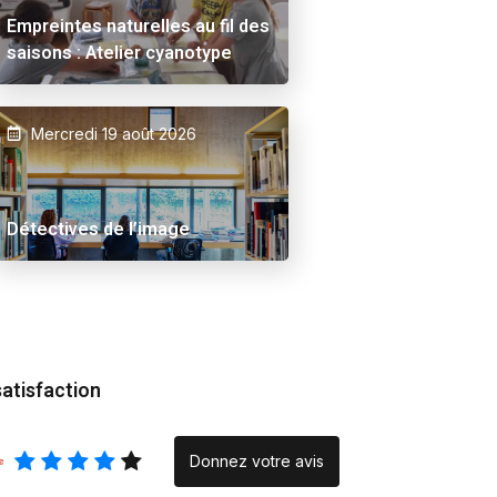
Empreintes naturelles au fil des
saisons : Atelier cyanotype
Mercredi 19 août 2026
 Ama
Alex Schuurbiers.
Inraci/elce le verse
Placeholder
Rencontre
Détectives de l’image
photographique » :
quand la création na
la rencontre
satisfaction
Donnez votre avis