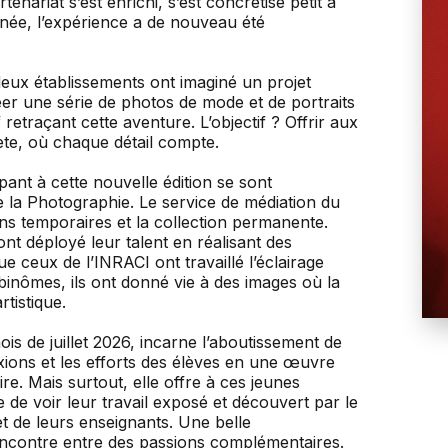
tenariat s’est enrichi, s’est concrétisé petit à
année, l’expérience a de nouveau été
eux établissements ont imaginé un projet
er une série de photos de mode et de portraits
traçant cette aventure. L’objectif ? Offrir aux
te, où chaque détail compte.
pant à cette nouvelle édition se sont
 la Photographie. Le service de médiation du
ons temporaires et la collection permanente.
ont déployé leur talent en réalisant des
ue ceux de l’INRACI ont travaillé l’éclairage
inômes, ils ont donné vie à des images où la
tistique.
ois de juillet 2026, incarne l’aboutissement de
exions et les efforts des élèves en une œuvre
re. Mais surtout, elle offre à ces jeunes
 de voir leur travail exposé et découvert par le
t de leurs enseignants. Une belle
encontre entre des passions complémentaires.