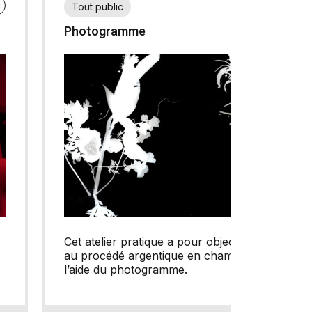
N
FR
EN
Tout public
Photogramme
Cet atelier pratique a pour objectif d’initier
au procédé argentique en chambre noire à
l’aide du photogramme.