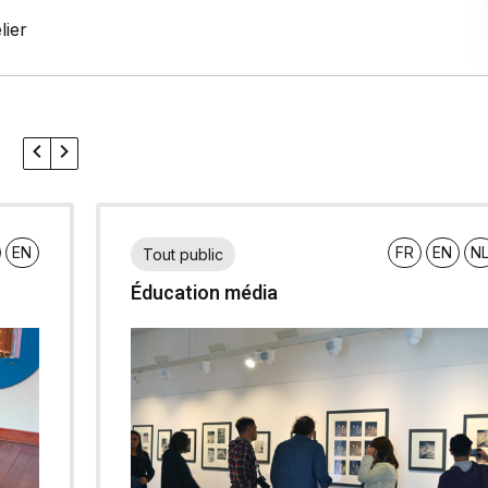
lier
s
EN
FR
EN
N
Tout public
Éducation média