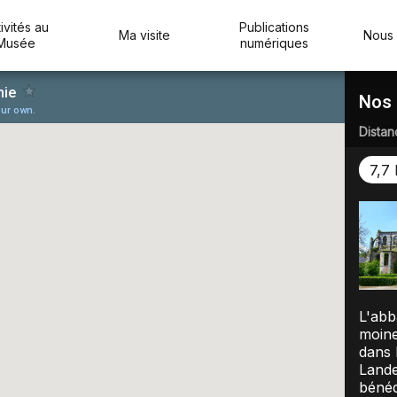
ivités au
Publications
Ma visite
Nous 
Musée
numériques
Nos
Distan
7,7
L'abb
moine
dans 
Lande
bénéd