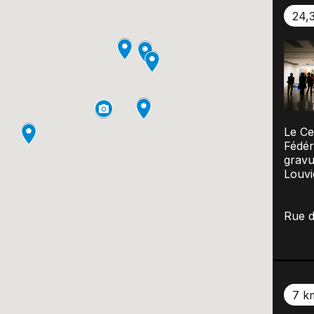
24,
Le Ce
Fédér
gravu
Louvi
Rue d
7 k