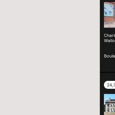
Charl
Wallo
Boule
24,