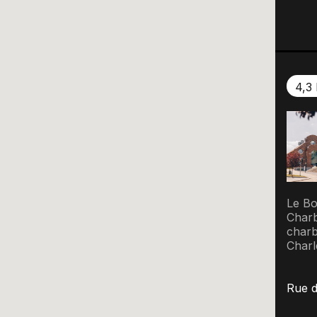
4,3
Le Bo
Charb
charb
Charl
Rue d