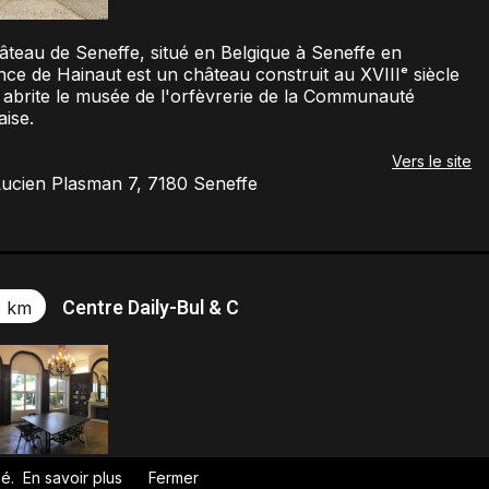
âteau de Seneffe, situé en Belgique à Seneffe en
nce de Hainaut est un château construit au XVIIIᵉ siècle
i abrite le musée de l'orfèvrerie de la Communauté
aise.
Vers le site
ucien Plasman 7, 7180 Seneffe
Centre Daily-Bul & C
6 km
é.
En savoir plus
Fermer
 dans une maison de maître en plein cœur de La