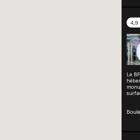
4,9
Le BP
héber
monum
surfa
Boule