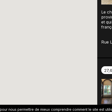
Le ch
provi
et qu
franç
Rue L
27,
 pour nous permettre de mieux comprendre comment le site est utilis
Situé