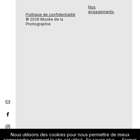
Nos
engagements
Politique de confidentialité
© 2026 Musée de la
Photographie
Nous utilisons des cookies pour nous permettre de mieux
comprendre comment le site est utilisé.
En savoir plus
Fermer