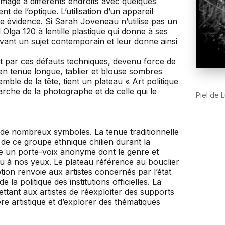
l’image à différents endroits avec quelques
 de l’optique. L’utilisation d’un appareil
ne évidence. Si Sarah Joveneau n’utilise pas un
 Olga 120 à lentille plastique qui donne à ses
vant un sujet contemporain et leur donne ainsi
nt par ces défauts techniques, devenu force de
 tenue longue, tablier et blouse sombres
mble de la tête, tient un plateau « Art politique
marche de la photographe et de celle qui le
Piel de
e de nombreux symboles. La tenue traditionnelle
 de ce groupe ethnique chilien durant la
ue un porte-voix anonyme dont le genre et
lou à nos yeux. Le plateau référence au bouclier
ption renvoie aux artistes concernés par l’état
a politique des institutions officielles. La
ettant aux artistes de réexploiter des supports
re artistique et d’explorer des thématiques