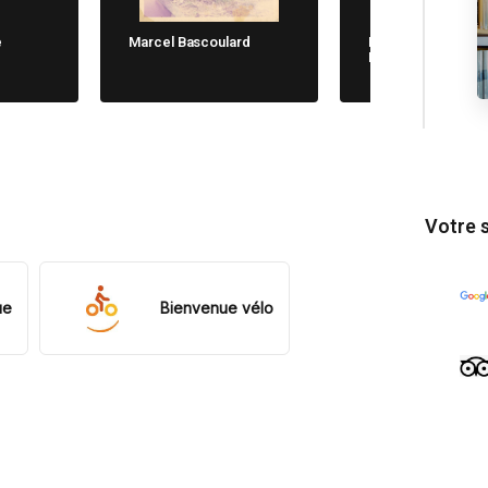
e
Marcel Bascoulard
Michela Cane. Chi
Non Dimentica
Votre 
ue
Bienvenue vélo