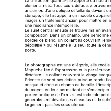
La diffraction quant a-elle apporte du flou à 
éléments nets. Tous ces « défauts » proviennent
ancien ou d’une optique défaillante devient u
sténopé, elle fait appel à un modèle d’appareil
images un traitement ancien pour mettre en a
une résonance intemporelle.
Le sujet central ensuite se trouve mis en ava
composition. Dans un champ, une personne en
bordés de blanc, un collant lui couvrant l’ense
dépolitisé » qui résume à lui seul toute la dé
porte.
La photographie est une allégorie, elle recèl
Mapuche liée à l’oppression et la persécution
dictature. Le collant couvrant le visage évoq
l’identité ne sont pas définis puisque rendu f
antique et donc au champ de bataille. L’inscri
du monde en leur permettant de s’émanciper de l
portée politique de l’œuvre est indirecte perm
généralement dévalorisés et exclus de la sphè
largement passées sous silence