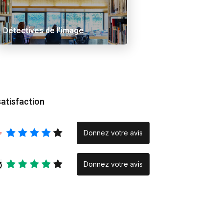
 Ama
Alex Schuurbiers.
Inraci/elce le verse
Placeholder
Rencontre
Détectives de l’image
photographique » :
quand la création na
la rencontre
satisfaction
Donnez votre avis
Donnez votre avis