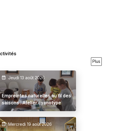
ctivités
Plus
Jeudi 13 août 2026
9/2026
23/05/2026
27/09/2026
21/05/2026
31/07
Empreintes naturelles au fil des
saisons : Atelier cyanotype
Mercredi 19 août 2026