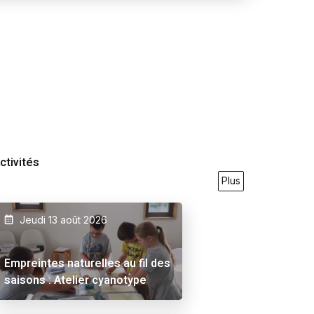
ctivités
Plus
Jeudi 13 août 2026
9/2026
23/05/2026
27/09/2026
21/05/2026
31/07
Empreintes naturelles au fil des
saisons : Atelier cyanotype