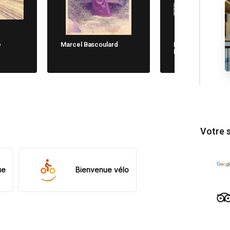
e
Marcel Bascoulard
Michela Cane. Chi
Non Dimentica
Votre 
ue
Bienvenue vélo