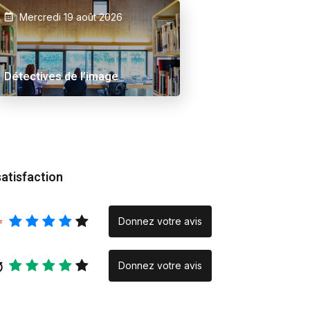
Mercredi 19 août 2026
 Ama
Alex Schuurbiers.
Inraci/elce le verse
Placeholder
Rencontre
Détectives de l’image
photographique » :
quand la création na
la rencontre
satisfaction
Donnez votre avis
Donnez votre avis