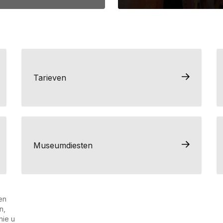
Tarieven
Museumdiesten
en
n,
hie u