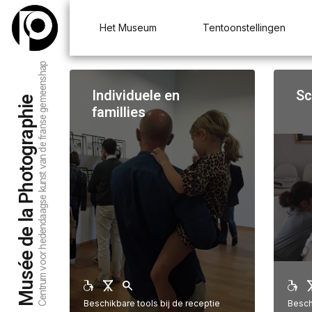
Het Museum
Tentoonstellingen
Centrum voor hedendaagse kunst van de franse gemeenshap
Individuele en
Sc
Musée de la Photographie
famillies
Beschikbare tools bij de receptie
Besch