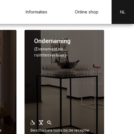
Informaties
Online shop
NL
Onderneming
e
(Evenement en
ruimtesverhuur)
e
Beschikbare tools bij de receptie