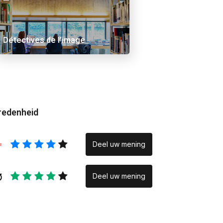
 Ama
Alex Schuurbiers.
Placeholder
Détectives de l’image
redenheid
Deel uw mening
Deel uw mening