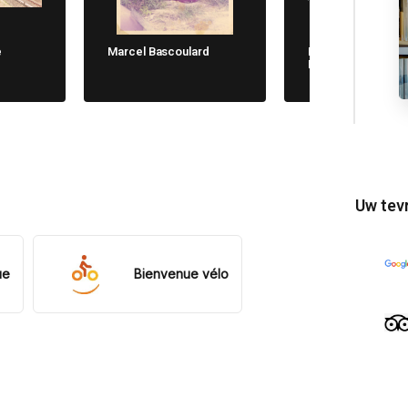
e
Marcel Bascoulard
Michela Cane. Chi
Non Dimentica
Uw tev
ue
Bienvenue vélo