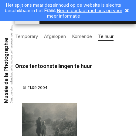
Het spijt ons maar dezeinhoud op de website is slechts
beschikbaar in het
Frans
Neem contact met ons op voor
NL
meer informatie
Centrum voor hedendaagse kunst van de franse gemeenshap
Temporary
Afgelopen
Komende
Te huur
Musée de la Photographie
Onze tentoonstellingen te huur
11.09.2004