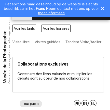
Het spijt ons maar dezeinhoud op de website is slechts
beschikbaar in het
Frans
Neem contact met ons op voor
NL
meer informatie
Centrum voor hedendaagse kunst van de franse gemeenshap
Voir les tarifs
Voir les horaires
Musée de la Photographie
Visite libre
Visites guidées
Tandem Visite/Atelier
Co
Collaborations exclusives
Construire des liens culturels et multiplier les
débats sont au cœur de nos collaborations.
FR
EN
NL
Tout public