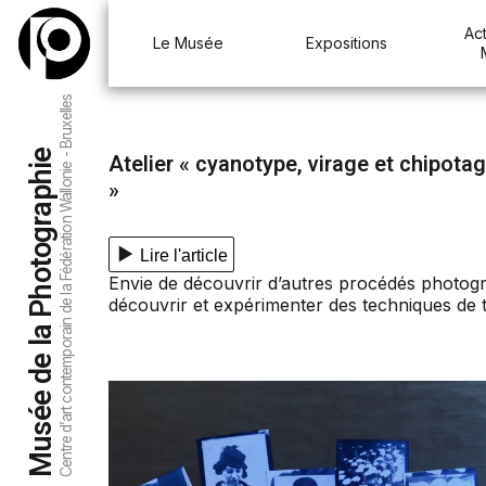
Act
Le Musée
Expositions
Centre d’art contemporain de la Fédération Wallonie - Bruxelles
Musée de la Photographie
Atelier « cyanotype, virage et chipota
»
Lire l'article
Envie de découvrir d’autres procédés photog
découvrir et expérimenter des techniques de 