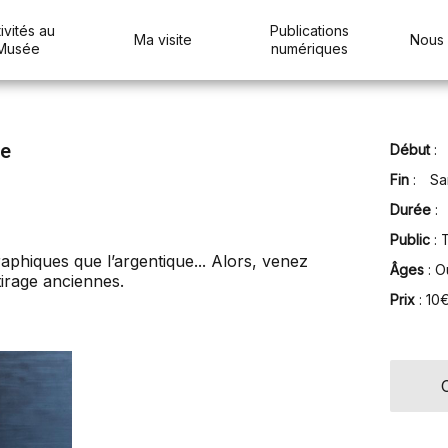
ivités au
Publications
Ma visite
Nous 
Musée
numériques
ge
Début
:
Fin
:
Sa
Durée
:
Public
: 
raphiques que l’argentique... Alors, venez
Âges
: O
tirage anciennes.
Prix
:
10€